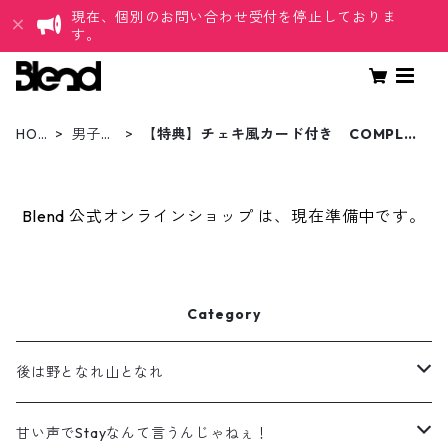
現在、個別のお問い合わせ受付を停止しておりま
す。
HOM
男子光
【特典】チェキ風カード付き COMPLE
E
星
TE SET
Blend 公式オンラインショップ は、現在準備中です。
Category
後は野となれ山となれ
アクリルスタンド
甘い声でStayなんて言うんじゃねぇ！