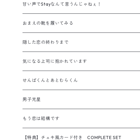
アクリルスタンド
甘い声でStayなんて言うんじゃねぇ！
ステッカー
アクリルスタンド
おまえの靴を履いてみる
缶バッジ
ステッカー
アクリルスタンド
隠した恋の終わりまで
ポストカード
缶バッジ
ステッカー
アクリルスタンド
気になる上司に抱かれています
【特典】チェキ風カード付き COMPLETE SET
ポストカード
缶バッジ
ステッカー
アクリルスタンド
せんばくんとあとむらくん
【特典】チェキ風カード付き COMPLETE SET
ポストカード
缶バッジ
ステッカー
アクリルスタンド
男子光星
【特典】チェキ風カード付き COMPLETE SET
ポストカード
缶バッジ
ステッカー
アクリルスタンド
もう恋は結構です
【特典】チェキ風カード付き COMPLETE SET
ポストカード
缶バッジ
ステッカー
アクリルスタンド
【特典】チェキ風カード付き COMPLETE SET