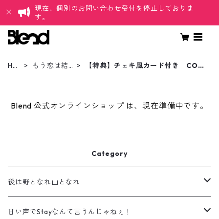
現在、個別のお問い合わせ受付を停止しておりま
す。
HO
もう恋は結
【特典】チェキ風カード付き COM
ME
構です
PLETE SET
Blend 公式オンラインショップ は、現在準備中です。
Category
後は野となれ山となれ
アクリルスタンド
甘い声でStayなんて言うんじゃねぇ！